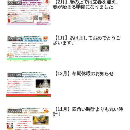
【2月】暦の上では立春を迎え、
COLUMN
春が始まる季節になりました
【1月】あけましておめでとうご
COLUMN
ざいます。
【12月】冬期休暇のお知らせ
COLUMN
【11月】四角い時計よりも丸い時
COLUMN
計！