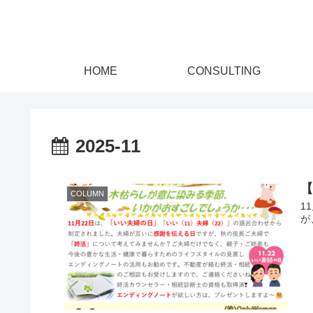
HOME
CONSULTING
2025-11
【
COLUMN
1
が