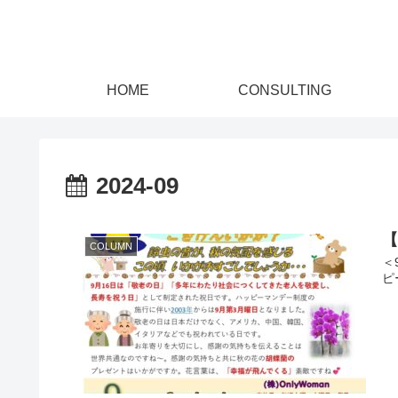
HOME
CONSULTING
2024-09
COLUMN
＜
ピ