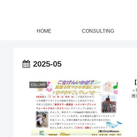
HOME
CONSULTING
2025-05
【
COLUMN
＜
推