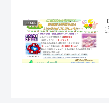
COLUMN
＜
は