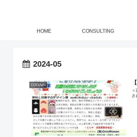
HOME
CONSULTING
2024-05
COLUMN
＜
さ