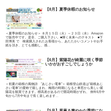
【8月】夏季休暇のお知らせ
COLUMN
＜夏季休暇のお知らせ＞ ８月１５日（火）～２３日（水） Amazon
で販売中です。是非、ご購入下さい。■輝く未来へのテキスト ■下
田博美 で 検索購入されたお客様から、あたたかいコメントやお手
紙を頂き、とても感動し、感...
【6月】紫陽花が綺麗に咲く季節
COLUMN
いかがおすごしでしょうか
＜初夏の箱根の風物詩 ”あじさい電車”＞ 箱根登山鉄道は“箱根あじ
さい電車”の愛称で親しまれ、梅雨の時期になると車窓から美しい紫
陽花を観賞できます。標高差があるので開花時期がずれ、 例年6月中
旬から7月中旬まで長く楽しめます...
【5月】風薫る爽やかな季節にな