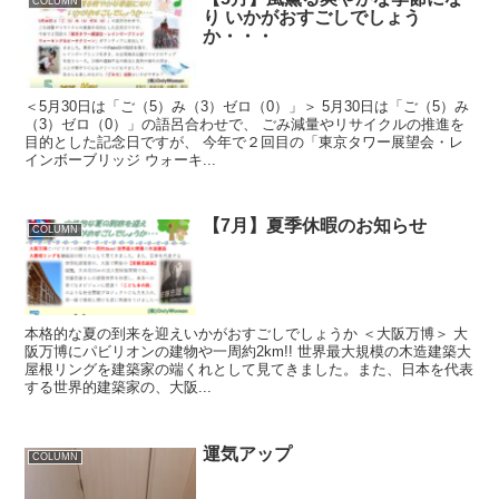
COLUMN
り いかがおすごしでしょう
か・・・
＜5月30日は「ご（5）み（3）ゼロ（0）」＞ 5月30日は「ご（5）み
（3）ゼロ（0）」の語呂合わせで、 ごみ減量やリサイクルの推進を
目的とした記念日ですが、 今年で２回目の「東京タワー展望会・レ
インボーブリッジ ウォーキ...
【7月】夏季休暇のお知らせ
COLUMN
本格的な夏の到来を迎えいかがおすごしでしょうか ＜大阪万博＞ 大
阪万博にパビリオンの建物や一周約2km!! 世界最大規模の木造建築大
屋根リングを建築家の端くれとして見てきました。また、日本を代表
する世界的建築家の、大阪...
運気アップ
COLUMN