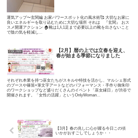
運気アップ〜玄関編 お家パワースポット化の風水術🥰 大切なお家に
良いエネルギーを取り込むために大切な場所 それは 『玄関』 おス
スメ開運アクション 🏠靴は1人1足まで必要以上の靴を出さないこと
で陰の気を軽減し...
【2月】暦の上では立春を迎え、
COLUMN
春が始まる季節になりました
それぞれ本業を持つ巫女たちがスキルや特技を活かし、マルシェ形式
のブースや篠笛×筆文字アートなどのパフォーマンス・手作り御朱印
のワークショップなど盛りだくさんのイベント「巫女縁日」が渋谷で
開催されます。「女性の活躍」というOnlyWoman...
【3月】春の兆しに心が躍る今日この頃
いかがおすごしでしょうか・・