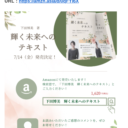
URL：
https://amzn.asia/d/0qFYI6X