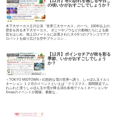
【12月】冬の訪れを感じる今日こ
COLUMN
の頃いかがおすごしでしょうか？
木下大サーカス立川公演「世界三大サーカス」の一つ。100年以上の
歴史を誇る木下大サーカス。 ポニーやゾウなどの動物たちによる曲
芸をはじめ、地上13メートルに設置された大小5つのブランコでアク
ロバットを繰り広げる空中ブランコシ...
【12月】ポインセチアが街を彩る
COLUMN
季節、いかがおすごしでしょう
か？
＜TOKYO MIDTOWN＞幻想的な雪の世界へ誘う、しゃぼん玉イルミ
ネーション １２月のイベントといえば「クリスマス」期間限定でふ
わふわと漂うしゃぼん玉や雪が降る演出各地でイルミネーションや
Xmasのイベントが開催。素敵な...