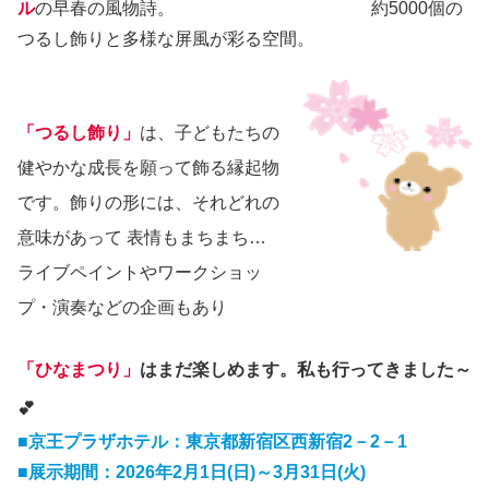
ル
の早春の風物詩。 約5000個の
つるし飾りと多様な屏風が彩る空間。
「つるし飾り」
は、子どもたちの
健やかな成長を願って飾る縁起物
です。飾りの形には、それどれの
意味があって 表情もまちまち…
ライブペイントやワークショッ
プ・演奏などの企画もあり
「ひなまつり」
はまだ楽しめます。私も行ってきました～
💕
■京王プラザホテル：東京都新宿区西新宿2－2－1
■展示期間：2026年2月1日(日)～3月31日(火)