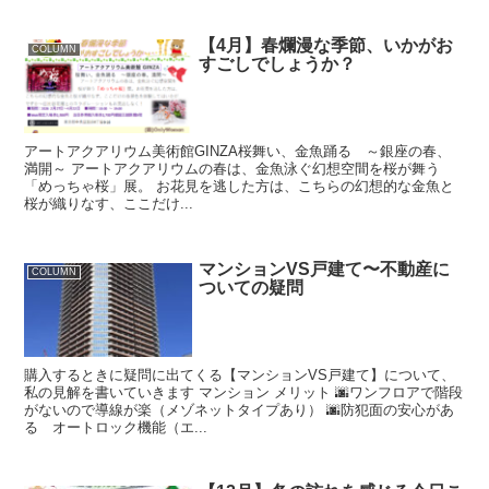
【4月】春爛漫な季節、いかがお
COLUMN
すごしでしょうか？
アートアクアリウム美術館GINZA桜舞い、金魚踊る ～銀座の春、
満開～ アートアクアリウムの春は、金魚泳ぐ幻想空間を桜が舞う
「めっちゃ桜」展。 お花見を逃した方は、こちらの幻想的な金魚と
桜が織りなす、ここだけ...
マンションVS戸建て〜不動産に
COLUMN
ついての疑問
購入するときに疑問に出てくる【マンションVS戸建て】について、
私の見解を書いていきます マンション メリット 🌆ワンフロアで階段
がないので導線が楽（メゾネットタイプあり） 🌆防犯面の安心があ
る オートロック機能（エ...