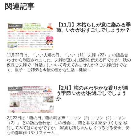
関連記事
【11月】木枯らしが意に染みる季
COLUMN
節、いかがおすごしでしょうか？
11月22日は、「いい夫婦の日」「いい（11）夫婦（22）」の語呂合
わせから制定されました。夫婦が互いに感謝を伝える日ですが、秋の
夜長ご夫婦で「終活」について考えてみませんか？ご夫婦だけでな
く、親子・ご姉弟も今後の豊かな生活・健康...
【2月】梅のさわやかな香りが漂
COLUMN
う季節 いかがお過ごしでしょう
か
2月22日は「猫の日」猫の鳴き声「ニャン（2）ニャン（2）ニャン
（2）」 との語呂合わせ。この機会に、猫と暮らす家をづくりを 検
討してみてはいかがですか。 家族も猫ちゃんも くつろげる安全、安
心の部屋作りやリフォーム...