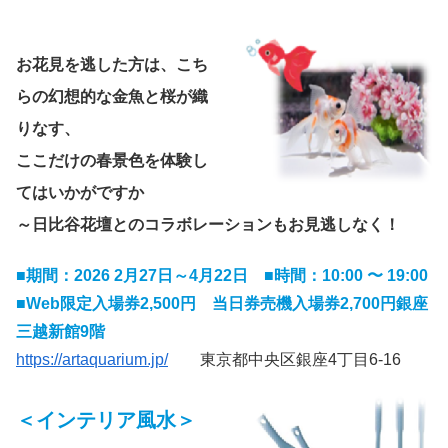
お花見を逃した方は、こち
らの幻想的な金魚と桜が織
りなす、
ここだけの春景色を体験し
てはいかがですか
～日比谷花壇とのコラボレーションもお見逃しなく！
■
期間：2026 2月27日～4月22日 ■時間：10:00 〜 19:00
■
Web限定入場券2,500円
当日券売機入場券2,700円銀座
三越新館9階
https://artaquarium.jp/
東京都中央区銀座4丁目6-16
＜インテリア風水＞