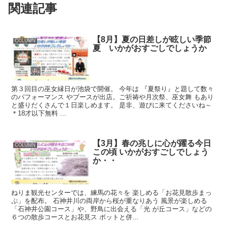
関連記事
【8月】夏の日差しが眩しい季節
COLUMN
夏 いかがおすごしでしょうか
第３回目の巫女縁日が池袋で開催。 今年は 『夏祭り』と題して数々
のパフォーマンス やブースが出店。ご祈祷や月次祭、巫女舞 もあり
と盛りだくさんで１日楽しめます。 是非、遊びに来てくださいね～
＊18才以下無料 ...
【3月】春の兆しに心が躍る今日
COLUMN
この頃 いかがおすごしでしょう
か・・
ねりま観光センターでは、練馬の花々を 楽しめる「お花見散歩まっ
ぷ」を配布。 石神井川の両岸から桜が重なりあう 風景が楽しめる
「石神井公園コース」や、野鳥に出会える「光 が丘コース」などの
６つの散歩コースとお花見ス ポットと併...