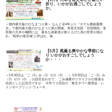
COLUMN
折り、いかがお過ごしでしょう
か。
＜都内最大級のひなまつり展＞ なんと😮4年ぶり『ホテル雅叙園東
京』で都内最大級のひなまつり展が開催。有形文化財「百段階段」各
部屋の天井や欄間には、著名な画家達が創り上げた美の世界が描か
れ、“昭和の竜宮城”と呼ばれ、春...
【5月】風薫る爽やかな季節にな
COLUMN
り いかがおすごしでしょう
か・・・
＜5月30日は「ご（5）み（3）ゼロ（0）」＞ 5月30日は「ご（5）み
（3）ゼロ（0）」の語呂合わせで、 ごみ減量やリサイクルの推進を
目的とした記念日ですが、 今年で２回目の「東京タワー展望会・レ
インボーブリッジ ウォーキ...