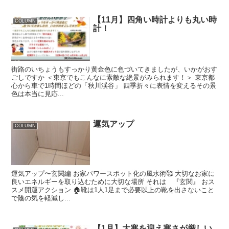
【11月】四角い時計よりも丸い時
COLUMN
計！
街路のいちょうもすっかり黄金色に色づいてきましたが、いかがおす
ごしですか ＜東京でもこんなに素敵な絶景がみられます！＞ 東京都
心から車で1時間ほどの「秋川渓谷」 四季折々に表情を変えるその景
色は本当に見応...
運気アップ
COLUMN
運気アップ〜玄関編 お家パワースポット化の風水術🥰 大切なお家に
良いエネルギーを取り込むために大切な場所 それは 『玄関』 おス
スメ開運アクション 🏠靴は1人1足まで必要以上の靴を出さないこと
で陰の気を軽減し...
【1月】大寒を迎え寒さが厳しい